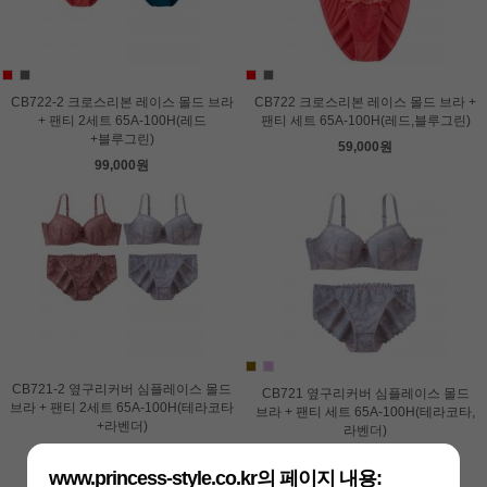
CB722-2 크로스리본 레이스 몰드 브라
CB722 크로스리본 레이스 몰드 브라 +
+ 팬티 2세트 65A-100H(레드
팬티 세트 65A-100H(레드,블루그린)
+블루그린)
59,000원
99,000원
CB721-2 옆구리커버 심플레이스 몰드
CB721 옆구리커버 심플레이스 몰드
브라 + 팬티 2세트 65A-100H(테라코타
브라 + 팬티 세트 65A-100H(테라코타,
+라벤더)
라벤더)
99,000원
59,000원
www.princess-style.co.kr의 페이지 내용: