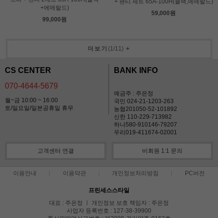
+ 팬티 세트 65A-100H(블랙,에메랄드)
+에메랄드)
59,000원
99,000원
더보기
(
1
/
11
)
+
CS CENTER
BANK INFO
070-4644-5679
예금주 : 주은정
월~금 10:00 ~ 16:00
국민 024-21-1203-263
토/일요일/일본공휴일 휴무
농협201050-52-101892
신한 110-229-713982
하나580-910146-79207
우리019-411674-02001
고객센터 연결
비회원 1:1 문의
이용안내
이용약관
개인정보처리방침
PC버전
프린세스스타일
대표 : 주은정 ㅣ 개인정보 보호 책임자 : 주은정
사업자 등록번호 : 127-38-39900