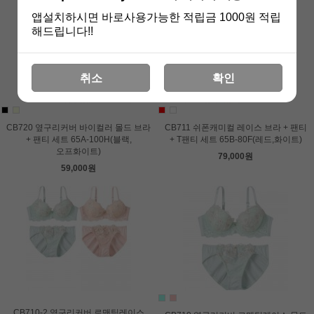
앱설치하시면 바로사용가능한 적립금 1000원 적립
해드립니다!!
취소
확인
CB720 옆구리커버 바이컬러 몰드 브라
CB711 쉬폰캐미컬 레이스 브라 + 팬티
+ 팬티 세트 65A-100H(블랙,
+ T팬티 세트 65B-80F(레드,화이트)
오프화이트)
79,000원
59,000원
CB710-2 옆구리커버 로맨틱레이스