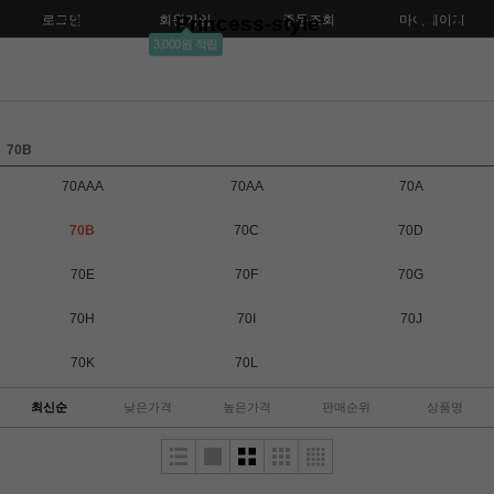
로그인
회원가입
Princess-style
주문조회
마이페이지
3,000원 적립
70B
70AAA
70AA
70A
70B
70C
70D
70E
70F
70G
70H
70I
70J
70K
70L
최신순
낮은가격
높은가격
판매순위
상품명