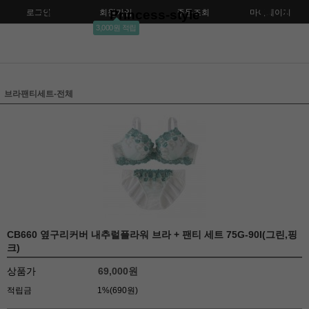
로그인
회원가입
Princess-style
주문조회
마이페이지
3,000원 적립
브라팬티세트-전체
CB660 옆구리커버 내추럴플라워 브라 + 팬티 세트 75G-90I(그린,핑
크)
상품가
69,000원
적립금
1%(690원)