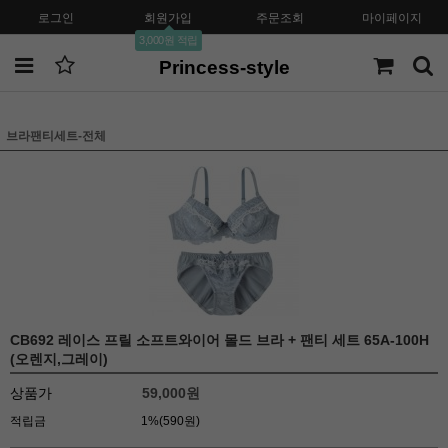
로그인
회원가입
주문조회
마이페이지
3,000원 적립
Princess-style
브라팬티세트-전체
CB692 레이스 프릴 소프트와이어 몰드 브라 + 팬티 세트 65A-100H
(오렌지,그레이)
상품가
59,000원
적립금
1%(590원)