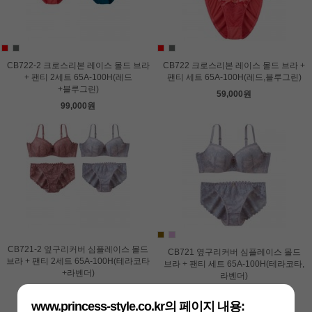
CB722-2 크로스리본 레이스 몰드 브라
CB722 크로스리본 레이스 몰드 브라 +
+ 팬티 2세트 65A-100H(레드
팬티 세트 65A-100H(레드,블루그린)
+블루그린)
59,000원
99,000원
CB721-2 옆구리커버 심플레이스 몰드
CB721 옆구리커버 심플레이스 몰드
브라 + 팬티 2세트 65A-100H(테라코타
브라 + 팬티 세트 65A-100H(테라코타,
+라벤더)
라벤더)
99,000원
59,000원
www.princess-style.co.kr의 페이지 내용: