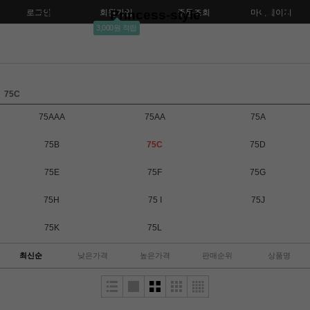
로그인
회원가입
Princess-style
주문조회
마이페이지
3,000원 적립
75C
75AAA
75AA
75A
75B
75C
75D
75E
75F
75G
75H
75 I
75J
75K
75L
최신순
낮은가격
높은가격
판매순위
상품명