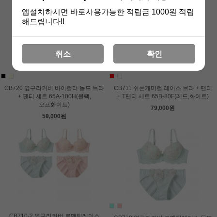
앱설치하시면 바로사용가능한 적립금 1000원 적립
해드립니다!!
취소
확인
CB720 옆구리커버 바이컬러 몰드 브라
CB711 쉬폰캐미컬 레이스 브라 + 팬티
+ 팬티 세트 65A-100H(블랙,
+ T팬티 세트 65B-80F(레드,화이트)
오프화이트)
79,000원
59,000원
CB710-2 옆구리커버 로맨틱레이스