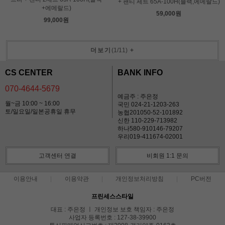
+ 팬티 세트 65A-100H(블랙,에메랄드)
+에메랄드)
59,000원
99,000원
더보기
(
1
/
11
)
+
CS CENTER
BANK INFO
070-4644-5679
예금주 : 주은정
월~금 10:00 ~ 16:00
국민 024-21-1203-263
토/일요일/일본공휴일 휴무
농협201050-52-101892
신한 110-229-713982
하나580-910146-79207
우리019-411674-02001
고객센터 연결
비회원 1:1 문의
이용안내
이용약관
개인정보처리방침
PC버전
프린세스스타일
대표 : 주은정 ㅣ 개인정보 보호 책임자 : 주은정
사업자 등록번호 : 127-38-39900