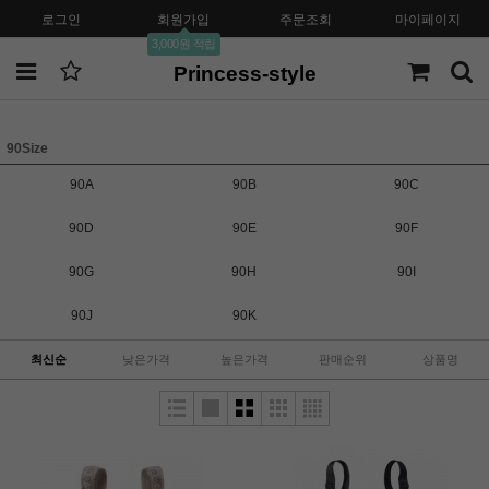
로그인
회원가입
주문조회
마이페이지
3,000원 적립
Princess-style
90Size
90A
90B
90C
90D
90E
90F
90G
90H
90I
90J
90K
최신순
낮은가격
높은가격
판매순위
상품명