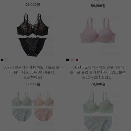
99,000원
59,000원
CB720 옆구리커버 바이컬러 몰드 브라
CB715 글래머사이즈 옆구리커버
+ 팬티 세트 65A-100H(블랙,
컬러플 풀컵 브라 65F-80L(잉크블랙,
오프화이트)
핑크,와인) L컵입고!!!
59,000원
74,000원