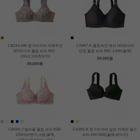
CB244-NM 옆구리커버 어깨쿠션
CA967-K 흡한속건 매쉬 NO와이어
NO와이어 풀컵 브라 90C-
안정 풀컵 브라 80C-140K(블랙)
130J(그레쥬모카)
89,000원
89,000원
CB500-J 컬러플 풀컵 브라 85B-
CA985-K 옆구리커버 넓은 어깨끈 몰드
105H(라벤더,크림,블랙,
브라 65H-80K(블랙,베이지)