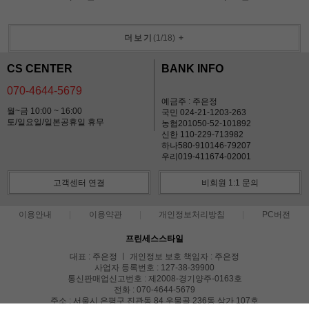
더보기
(
1
/
18
)
+
CS CENTER
BANK INFO
070-4644-5679
예금주 : 주은정
월~금 10:00 ~ 16:00
국민 024-21-1203-263
토/일요일/일본공휴일 휴무
농협201050-52-101892
신한 110-229-713982
하나580-910146-79207
우리019-411674-02001
고객센터 연결
비회원 1:1 문의
이용안내
이용약관
개인정보처리방침
PC버전
프린세스스타일
대표 : 주은정 ㅣ 개인정보 보호 책임자 : 주은정
사업자 등록번호 : 127-38-39900
통신판매업신고번호 : 제2008-경기양주-0163호
전화 : 070-4644-5679
주소 : 서울시 은평구 진관동 84 우물골 236동 상가 107호