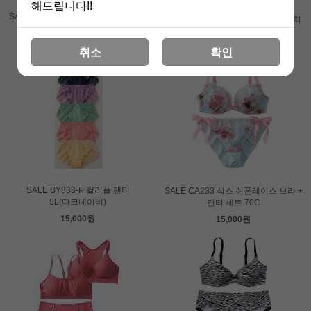
해드립니다!!
SALE BG215-P 트라이엄프 하이파워
SALE BF050-P 트라이엄프 스트레치
팬티 L
자카드 팬티 2점 세트 체리핑크S
15,000원
15,000원
취소
확인
SALE BY838-P 컬러플 팬티
SALE CA233 삭스 쉬폰레이스 브라 +
5L(다크네이비)
팬티 세트 70C
15,000원
15,000원