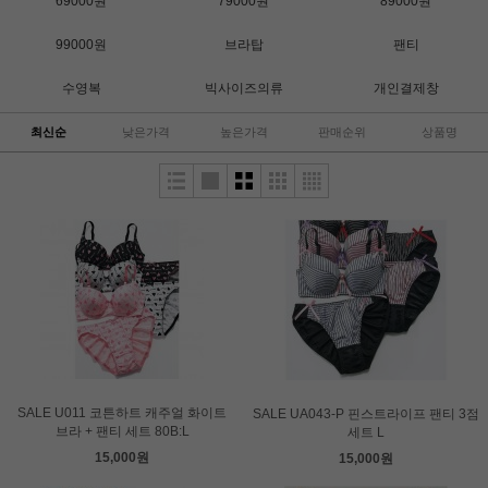
69000원
79000원
89000원
99000원
브라탑
팬티
수영복
빅사이즈의류
개인결제창
최신순
낮은가격
높은가격
판매순위
상품명
SALE U011 코튼하트 캐주얼 화이트
SALE UA043-P 핀스트라이프 팬티 3점
브라 + 팬티 세트 80B:L
세트 L
15,000원
15,000원