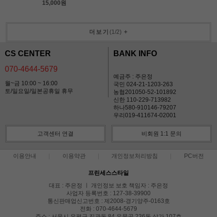
15,000원
더보기
(
1
/
2
)
+
CS CENTER
BANK INFO
070-4644-5679
예금주 : 주은정
월~금 10:00 ~ 16:00
국민 024-21-1203-263
토/일요일/일본공휴일 휴무
농협201050-52-101892
신한 110-229-713982
하나580-910146-79207
우리019-411674-02001
고객센터 연결
비회원 1:1 문의
이용안내
이용약관
개인정보처리방침
PC버전
프린세스스타일
대표 : 주은정 ㅣ 개인정보 보호 책임자 : 주은정
사업자 등록번호 : 127-38-39900
통신판매업신고번호 : 제2008-경기양주-0163호
전화 : 070-4644-5679
주소 : 서울시 은평구 진관동 84 우물골 236동 상가 107호