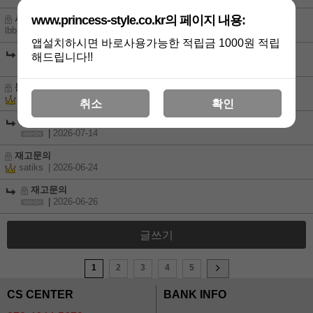
www.princess-style.co.kr의 페이지 내용:
사이즈 문의
lbb123
| 2026-07-11
앱설치하시면 바로사용가능한 적립금 1000원 적립
사이즈 문의
해드립니다!!
|
2026-07-14
문의
dnwjd8914
| 2026-07-04
취소
확인
문의
|
2026-07-14
재고문의
satiks
| 2026-06-24
재고문의
|
2026-06-26
글쓰기
1
2
3
4
5
CS CENTER
BANK INFO