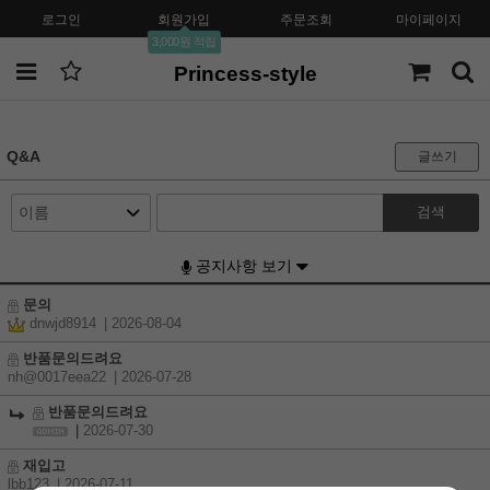
로그인
회원가입
주문조회
마이페이지
3,000원 적립
Princess-style
Q&A
글쓰기
검색
공지사항 보기
문의
dnwjd8914
| 2026-08-04
반품문의드려요
nh@0017eea22
| 2026-07-28
반품문의드려요
|
2026-07-30
재입고
lbb123
| 2026-07-11