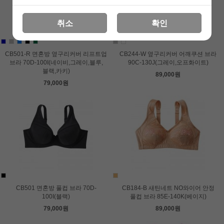
취소
확인
CB501-R 면혼방 옆구리커버 리프트업
CB244-W 옆구리커버 어깨쿠션 브라
브라 70D-100I(네이비,그레이,블루,
90C-130J(그레이,오프화이트)
블랙,카키)
89,000원
79,000원
CB501 면혼방 풀컵 브라 70D-
CB184-B 새틴네트 NO와이어 안정
100I(블랙)
풀컵 브라 85E-140K(베이지)
79,000원
89,000원