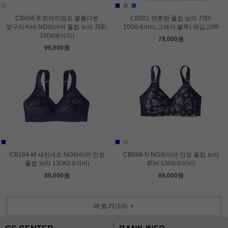
CB458-B 트라이엄프 볼륨다운
CB501 면혼방 풀컵 브라 70D-
옆구리커버 NO와이어 풀컵 브라 70E-
100I(네이비,그레이,블루) 재입고!!!!!
100I(베이지)
79,000원
99,000원
CB184-M 새틴네트 NO와이어 안정
CB098-N NO와이어 안정 풀컵 브라
풀컵 브라 130K(네이비)
85H-130I(네이비)
89,000원
89,000원
더보기
(
1
/
4
)
+