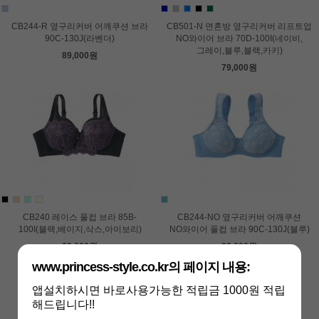
CB244-R 옆구리커버 어깨쿠션 브라
CB501-N 면혼방 옆구리커버 리프트업
90C-130J(라벤더)
NO와이어 브라 70D-100I(네이비,
그레이,블루,블랙,카키)
89,000원
79,000원
CB240 레이스 풀컵 브라 85B-
CB244-NO 옆구리커버 어깨쿠션
100I(블랙,베이지,삭스,아이보리)
NO와이어 풀컵 브라 90C-130J(블루)
69,000원
89,000원
www.princess-style.co.kr의 페이지 내용:
앱설치하시면 바로사용가능한 적립금 1000원 적립
해드립니다!!