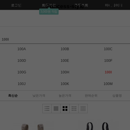
로그인
회원가입
Princess-style
주문조회
마이페이지
3,000원 적립
100I
100A
100B
100C
100D
100E
100F
100G
100H
100I
100J
100K
100M
최신순
낮은가격
높은가격
판매순위
상품명