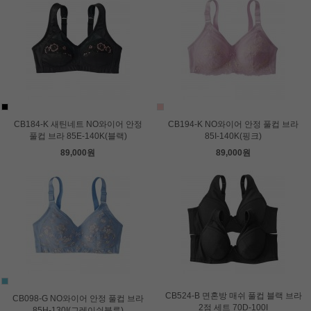
CB184-K 새틴네트 NO와이어 안정
CB194-K NO와이어 안정 풀컵 브라
풀컵 브라 85E-140K(블랙)
85I-140K(핑크)
89,000원
89,000원
CB524-B 면혼방 매쉬 풀컵 블랙 브라
CB098-G NO와이어 안정 풀컵 브라
2점 세트 70D-100I
85H-130I(그레이쉬블루)