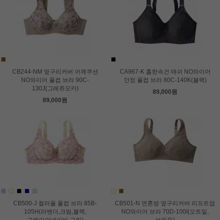
CB244-NM 옆구리커버 어깨쿠션
CA967-K 흡한속건 매쉬 NO와이어
NO와이어 풀컵 브라 90C-
안정 풀컵 브라 80C-140K(블랙)
130J(그레쥬모카)
89,000원
89,000원
CB500-J 컬러플 풀컵 브라 85B-
CB501-N 면혼방 옆구리커버 리프트업
105H(라벤더,크림,블랙,
NO와이어 브라 70D-100I(오트밀,