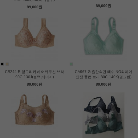
89,000원
89,000원
CB244-R 옆구리커버 어깨쿠션 브라
CA967-G 흡한속건 매쉬 NO와이어
90C-130J(블랙,베이지)
안정 풀컵 브라 80C-140K(펄그린)
89,000원
89,000원