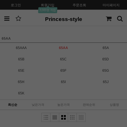
로그인
회원가입
주문조회
마이페이지
3,000원 적립
Princess-style
65AA
65AAA
65AA
65A
65B
65C
65D
65E
65F
65G
65H
65I
65J
65K
최신순
낮은가격
높은가격
판매순위
상품명