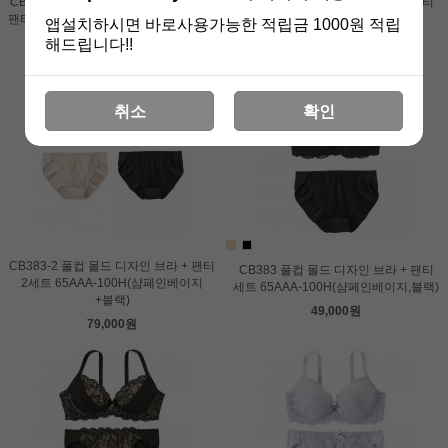
CB575 배색디자인 몰드 레이스 브라 +
CB383 풀컵 몰드 디자인 브라 + 팬티
팬티 세트 65AAA-100H(펄블루,오렌지,
세트 65AAA-100H(핑크)
앱설치하시면 바로사용가능한 적립금 1000원 적립
브라운)
해드립니다!!
49,000원
59,000원
취소
확인
CB383-2 풀컵 몰드 디자인 브라 + 팬티
CB383 풀컵 몰드 디자인 브라 + 팬티
2세트 65AAA-100H(샴페인베이지
세트 65AAA-100H(샴페인베이지,블랙)
+블랙)
49,000원
79,000원