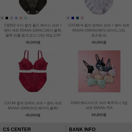
CB352 누디 컬러 몰드 레이스 브라 +
CA748-N 컬러 란제리 브라 + 팬티 세트
팬티 세트 65AAA-100H(그레이,블랙,
65AAA-100H(라벤더,네이비,그린,
블루,퍼플,핑크,모스그린) 재입고!!!!!
로즈핑크)
49,000원
49,000원
D300 쁘띠사이즈 브라 복주머니 3점
CA748 컬러 란제리 브라 + 팬티 세트
세트 65AAA-75A
65AAA-100H(와인,베이지,블랙)
69,800원
49,000원
CS CENTER
BANK INFO