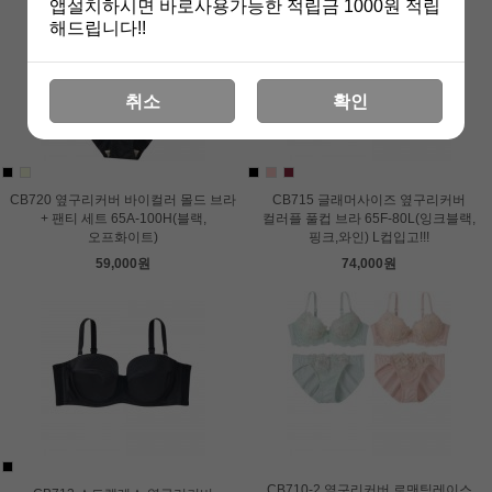
앱설치하시면 바로사용가능한 적립금 1000원 적립
해드립니다!!
취소
확인
CB720 옆구리커버 바이컬러 몰드 브라
CB715 글래머사이즈 옆구리커버
+ 팬티 세트 65A-100H(블랙,
컬러플 풀컵 브라 65F-80L(잉크블랙,
오프화이트)
핑크,와인) L컵입고!!!
59,000원
74,000원
CB710-2 옆구리커버 로맨틱레이스