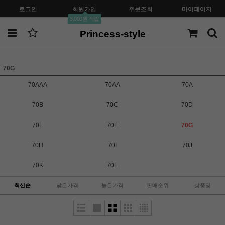
로그인
회원가입
주문조회
마이페이지
3,000원 적립
Princess-style
70G
70AAA
70AA
70A
70B
70C
70D
70E
70F
70G
70H
70I
70J
70K
70L
최신순
낮은가격
높은가격
판매순위
상품명