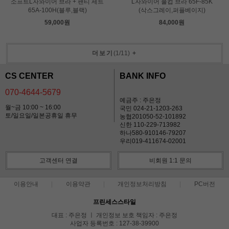
소프트L자와이어 브라 + 팬티 세트
L자와이어 풀컵 브라 65F-85K
65A-100H(블루,블랙)
(삭스그레이,퍼플베이지)
59,000원
84,000원
더보기
(
1
/
11
)
+
CS CENTER
BANK INFO
070-4644-5679
예금주 : 주은정
월~금 10:00 ~ 16:00
국민 024-21-1203-263
토/일요일/일본공휴일 휴무
농협201050-52-101892
신한 110-229-713982
하나580-910146-79207
우리019-411674-02001
고객센터 연결
비회원 1:1 문의
이용안내
이용약관
개인정보처리방침
PC버전
프린세스스타일
대표 : 주은정 ㅣ 개인정보 보호 책임자 : 주은정
사업자 등록번호 : 127-38-39900