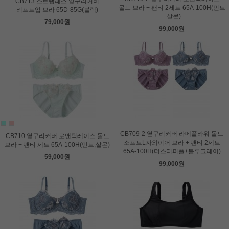
CB713 스트랩레스 옆구리커버
몰드 브라 + 팬티 2세트 65A-100H(민트
리프트업 브라 65D-85G(블랙)
+살몬)
79,000원
99,000원
CB709-2 옆구리커버 라메플라워 몰드
CB710 옆구리커버 로맨틱레이스 몰드
소프트L자와이어 브라 + 팬티 2세트
브라 + 팬티 세트 65A-100H(민트,살몬)
65A-100H(더스티퍼플+블루그레이)
59,000원
99,000원