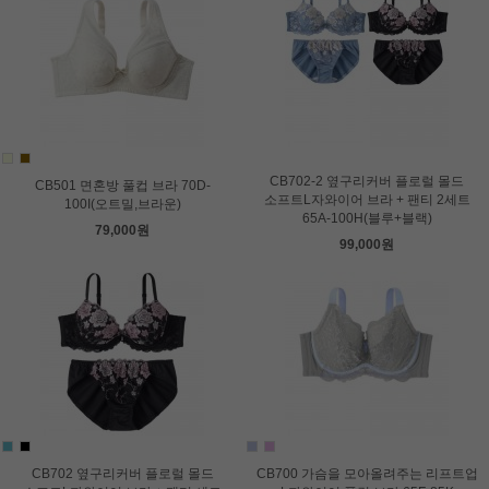
CB702-2 옆구리커버 플로럴 몰드
CB501 면혼방 풀컵 브라 70D-
소프트L자와이어 브라 + 팬티 2세트
100I(오트밀,브라운)
65A-100H(블루+블랙)
79,000원
99,000원
CB702 옆구리커버 플로럴 몰드
CB700 가슴을 모아올려주는 리프트업