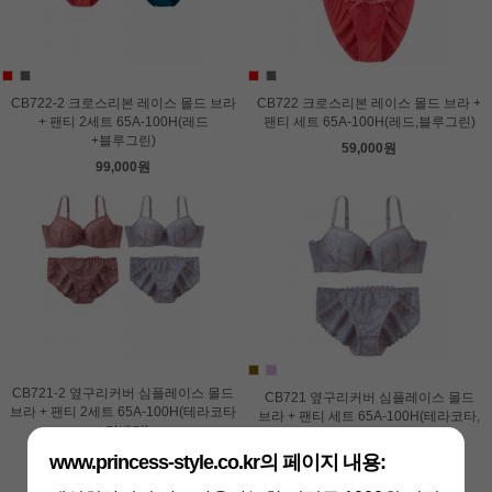
CB722-2 크로스리본 레이스 몰드 브라
CB722 크로스리본 레이스 몰드 브라 +
+ 팬티 2세트 65A-100H(레드
팬티 세트 65A-100H(레드,블루그린)
+블루그린)
59,000원
99,000원
CB721-2 옆구리커버 심플레이스 몰드
CB721 옆구리커버 심플레이스 몰드
브라 + 팬티 2세트 65A-100H(테라코타
브라 + 팬티 세트 65A-100H(테라코타,
+라벤더)
라벤더)
99,000원
www.princess-style.co.kr의 페이지 내용:
59,000원