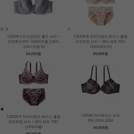
CB306-CG 이상적인 몰드 브라 +
CB308-B 트라이엄프 레이스 풀컵
연장후크 85C-105H(차콜그레이,
리프트업 브라 + 팬티 세트 70D-
그레이쉬핑크)
110G(베이지)
84,000원
99,000원
CB546 자수레이스 브라
CB308-P 트라이엄프 레이스 풀컵
95A,100A,105A
리프트업 브라 + 팬티 세트 70D-
110G(퍼플)
49,000원