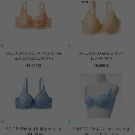
SALE CB500-S 크레마치스 컬러플
SALE BW033 풀컵 브라 1점
풀컵 브라 105E(오렌지)
105F(베이지)
49,000원
49,000원
SALE BX506 컬러플 풀컵 브라 1점
SALE CA939 옆구리커버 리프트업
105E(블루)
브라 1점 105C(삭스)