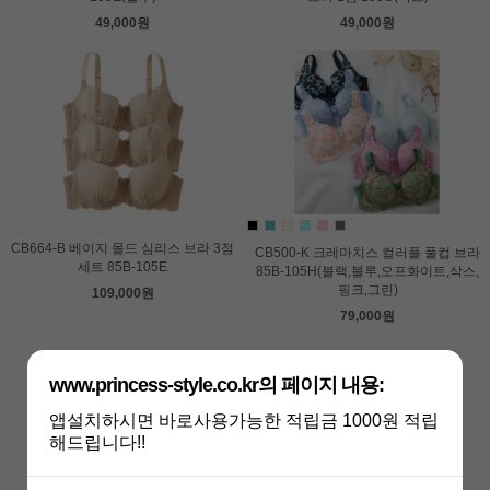
49,000원
49,000원
CB664-B 베이지 몰드 심리스 브라 3점
CB500-K 크레마치스 컬러플 풀컵 브라
세트 85B-105E
85B-105H(블랙,블루,오프화이트,삭스,
핑크,그린)
109,000원
79,000원
www.princess-style.co.kr의 페이지 내용:
앱설치하시면 바로사용가능한 적립금 1000원 적립
해드립니다!!