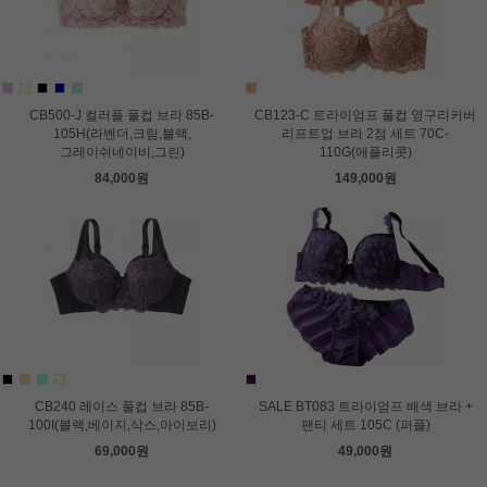
CB500-J 컬러플 풀컵 브라 85B-
CB123-C 트라이엄프 풀컵 옆구리커버
105H(라벤더,크림,블랙,
리프트업 브라 2점 세트 70C-
그레이쉬네이비,그린)
110G(애플리콧)
84,000원
149,000원
CB240 레이스 풀컵 브라 85B-
SALE BT083 트라이엄프 배색 브라 +
100I(블랙,베이지,삭스,아이보리)
팬티 세트 105C (퍼플)
69,000원
49,000원