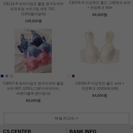
CB378-G 이상적인 몰드 그렌체크 브라
CB123-P 트라이엄프 풀컵 옆구리커버
+ 연장후크 95H
리프트업 브라 2점 세트 70C-
110G(펄라일락)
89,000원
149,000원
CB507-B 트라이엄프 옆구리커버 풀컵
CB306-R 이상적인 몰드 브라 +
브라 90C-105G (그레이쉬네이비,
연장후크 100G(에크류)
라벤더블루,텐더핑크)
84,000원
89,000원
더보기
(
1
/
4
)
+
CS CENTER
BANK INFO