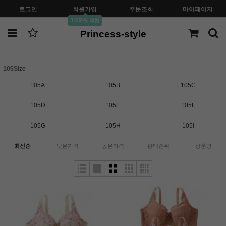
로그인
회원가입
주문조회
마이페이지
3,000원 적립
Princess-style
105Size
105A
105B
105C
105D
105E
105F
105G
105H
105I
최신순
낮은가격
높은가격
판매순위
상품명