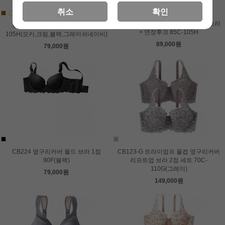
취소
확인
CB378-K 이상적인 몰드 깅검체크 브라
CB500-M 컬러플 풀컵 브라 85B-
+ 연장후크 85C-105H
105H(모카,크림,블랙,그레이쉬네이비)
89,000원
79,000원
CB224 옆구리커버 몰드 브라 1점
CB123-G 트라이엄프 풀컵 옆구리커버
90F(블랙)
리프트업 브라 2점 세트 70C-
110G(그레이)
79,000원
149,000원