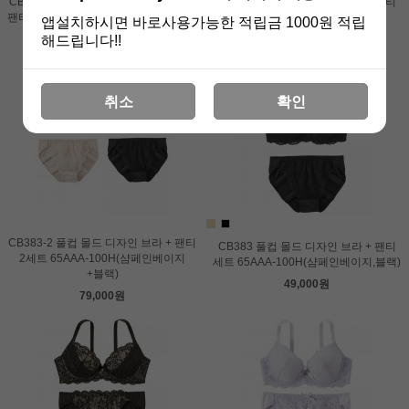
CB575 배색디자인 몰드 레이스 브라 +
CB383 풀컵 몰드 디자인 브라 + 팬티
팬티 세트 65AAA-100H(펄블루,오렌지,
세트 65AAA-100H(핑크)
앱설치하시면 바로사용가능한 적립금 1000원 적립
브라운)
해드립니다!!
49,000원
59,000원
취소
확인
CB383-2 풀컵 몰드 디자인 브라 + 팬티
CB383 풀컵 몰드 디자인 브라 + 팬티
2세트 65AAA-100H(샴페인베이지
세트 65AAA-100H(샴페인베이지,블랙)
+블랙)
49,000원
79,000원