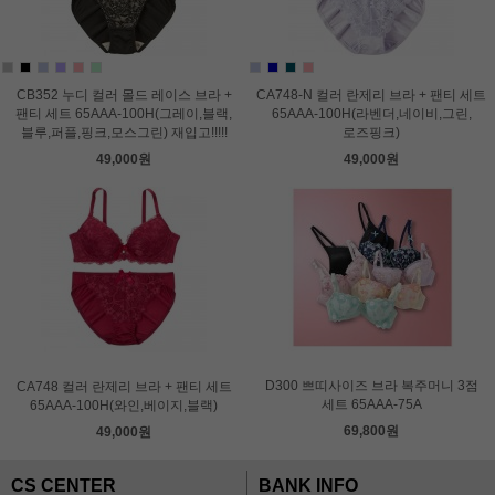
CB352 누디 컬러 몰드 레이스 브라 +
CA748-N 컬러 란제리 브라 + 팬티 세트
팬티 세트 65AAA-100H(그레이,블랙,
65AAA-100H(라벤더,네이비,그린,
블루,퍼플,핑크,모스그린) 재입고!!!!!
로즈핑크)
49,000원
49,000원
D300 쁘띠사이즈 브라 복주머니 3점
CA748 컬러 란제리 브라 + 팬티 세트
세트 65AAA-75A
65AAA-100H(와인,베이지,블랙)
69,800원
49,000원
CS CENTER
BANK INFO