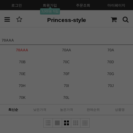
로그인
회원가입
주문조회
마이페이지
3,000원 적립
Princess-style
70AAA
70AAA
70AA
70A
70B
70C
70D
70E
70F
70G
70H
70I
70J
70K
70L
최신순
낮은가격
높은가격
판매순위
상품명